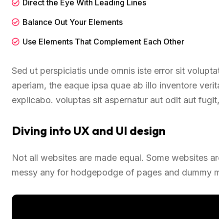
Direct the Eye With Leading Lines
Balance Out Your Elements
Use Elements That Complement Each Other
Sed ut perspiciatis unde omnis iste error sit volu
aperiam, the eaque ipsa quae ab illo inventore verit
explicabo. voluptas sit aspernatur aut odit aut fugi
Diving into UX and UI design
Not all websites are made equal. Some websites are 
messy any for hodgepodge of pages and dummy mo