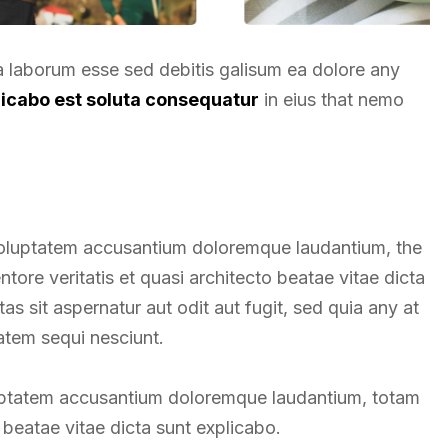
ea laborum esse sed debitis galisum ea dolore any
licabo est soluta consequatur
in eius that nemo
t voluptatem accusantium doloremque laudantium, the
tore veritatis et quasi architecto beatae vitae dicta
 sit aspernatur aut odit aut fugit, sed quia any at
atem sequi nesciunt.
oluptatem accusantium doloremque laudantium, totam
beatae vitae dicta sunt explicabo.