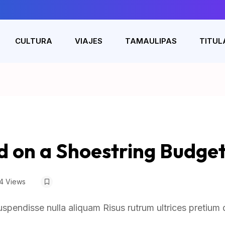
CULTURA
VIAJES
TAMAULIPAS
TITUL
d on a Shoestring Budge
4 Views
uspendisse nulla aliquam Risus rutrum ultrices pretium 