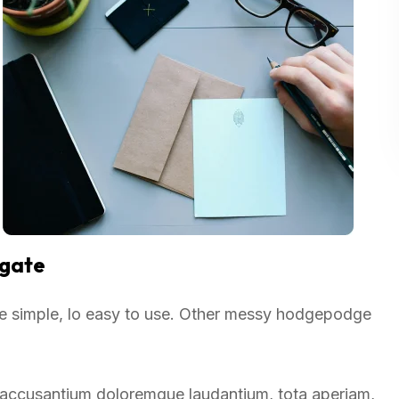
igate
re simple, lo easy to use. Other messy hodgepodge
m accusantium doloremque laudantium, tota aperiam,