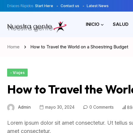
Enlaces Rápidos
Start Here
Contact us
Latest News
INICIO
SALUD
Home
How to Travel the World on a Shoestring Budget
- Viajes
How to Travel the Worl
Admin
mayo 30, 2024
0 Comments
89
Lorem ipsum dolor sit amet consectetur. Ut tellus s
amet consectetur.