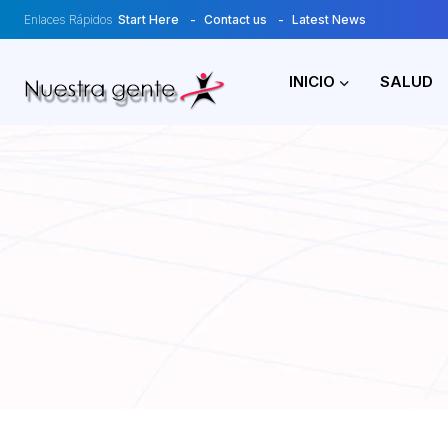
Enlaces Rápidos
Start Here
Contact us
Latest News
INICIO
SALUD