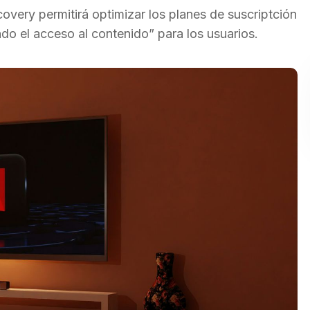
overy permitirá optimizar los planes de suscriptción
do el acceso al contenido” para los usuarios.