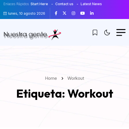
Enlaces Rápidos
Start Here
Contact us
Latest News
lunes, 10 agosto 2026
Home
Workout
Etiqueta:
Workout