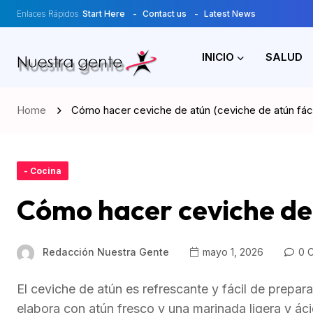
Enlaces Rápidos
Start Here
Contact us
Latest News
INICIO
SALUD
Home
Cómo hacer ceviche de atún (ceviche de atún fáci
- Cocina
Cómo hacer ceviche de 
Redacción Nuestra Gente
mayo 1, 2026
0 
El ceviche de atún es refrescante y fácil de prepara
elabora con atún fresco y una marinada ligera y áci