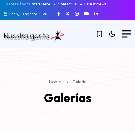
Enlaces Rápidos
Start Here
Contact us
Latest News
lunes, 10 agosto 2026
Home
Galería
Galerías