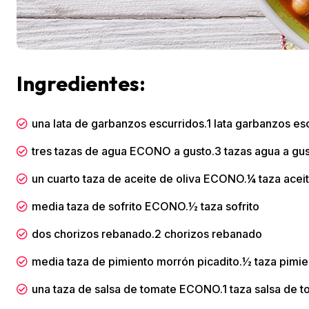
Ingredientes:
una lata de garbanzos escurridos.1 lata
garbanzos
esc
tres tazas de agua ECONO a gusto.3 tazas
agua
a gu
un cuarto taza de aceite de oliva ECONO.¼ taza
aceit
media taza de sofrito ECONO.½ taza
sofrito
dos chorizos rebanado.2
chorizos
rebanado
media taza de pimiento morrón picadito.½ taza
pimie
una taza de salsa de tomate ECONO.1 taza
salsa de 