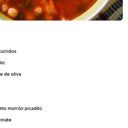
urridos
sto
e de oliva
nto morrón
picadito
tomate