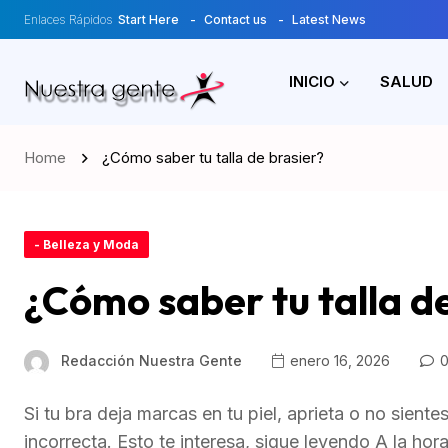
Enlaces Rápidos
Start Here
Contact us
Latest News
INICIO
SALUD
Home
¿Cómo saber tu talla de brasier?
- Belleza y Moda
¿Cómo saber tu talla d
Redacción Nuestra Gente
enero 16, 2026
0
Si tu bra deja marcas en tu piel, aprieta o no siente
incorrecta. Esto te interesa, sigue leyendo A la hor